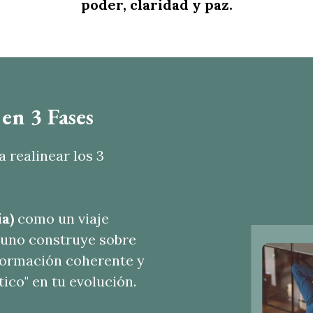
poder, claridad y paz.
 en 3 Fases
 realinear los 3
ía)
como un viaje
 uno construye sobre
sformación coherente y
tico" en tu evolución.